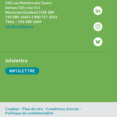
550, rue Sherbrooke Ouest
bureau 510, tour Est
Montréal (Québec) H3A 1B9
514 288-1664 | 1 800 717-2022
Téléc. : 514 288-1669
info@copibec.ca
Infolettre
INFOLETTRE
Copibec
-
Plan du site
-
Conditions d’accès
-
Politique de confidentialité