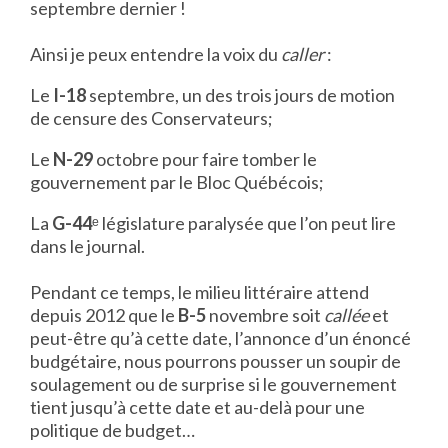
septembre dernier !
Ainsi je peux entendre la voix du
caller
:
Le
I-18
septembre, un des trois jours de motion
de censure des Conservateurs;
Le
N-29
octobre pour faire tomber le
gouvernement par le Bloc Québécois;
La
G-44
ᵉ législature paralysée que l’on peut lire
dans le journal.
Pendant ce temps, le milieu littéraire attend
depuis 2012 que le
B-5
novembre soit
callée
et
peut-être qu’à cette date, l’annonce d’un énoncé
budgétaire, nous pourrons pousser un soupir de
soulagement ou de surprise si le gouvernement
tient jusqu’à cette date et au-delà pour une
politique de budget…