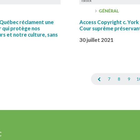
iStock
GÉNÉRAL
u Québec réclament une
Access Copyright c. York 
ur qui protège nos
Cour suprême préservant
rs et notre culture, sans
30 juillet 2021
7
8
9
1
C