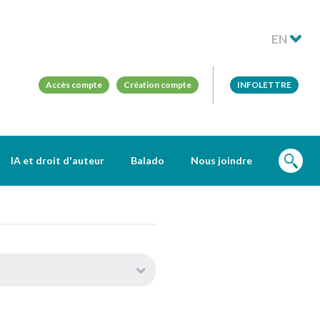
EN
Accès compte
Création compte
INFOLETTRE
IA et droit d'auteur
Balado
Nous joindre