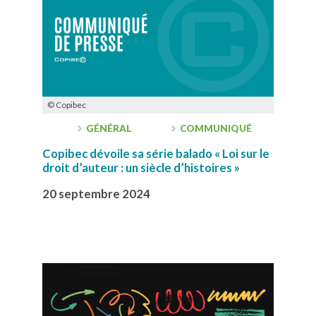
© Copibec
GÉNÉRAL
COMMUNIQUÉ
Copibec dévoile sa série balado « Loi sur le
droit d’auteur : un siècle d’histoires »
20 septembre 2024