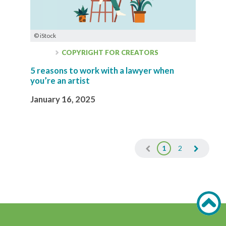
© iStock
COPYRIGHT FOR CREATORS
5 reasons to work with a lawyer when
you’re an artist
January 16, 2025
1
2