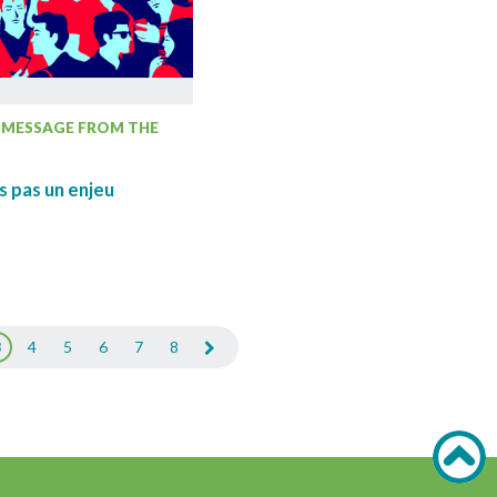
MESSAGE FROM THE
s pas un enjeu
3
4
5
6
7
8