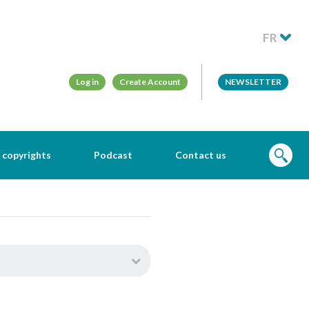
FR
Log in
Create Account
NEWSLETTER
 copyrights
Podcast
Contact us