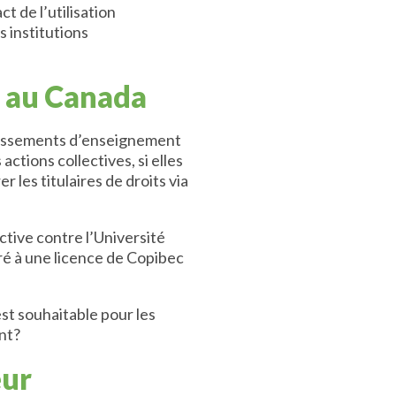
t de l’utilisation
 institutions
t au Canada
ablissements d’enseignement
ctions collectives, si elles
 les titulaires de droits via
ctive contre l’Université
éré à une licence de Copibec
est souhaitable pour les
ent?
eur