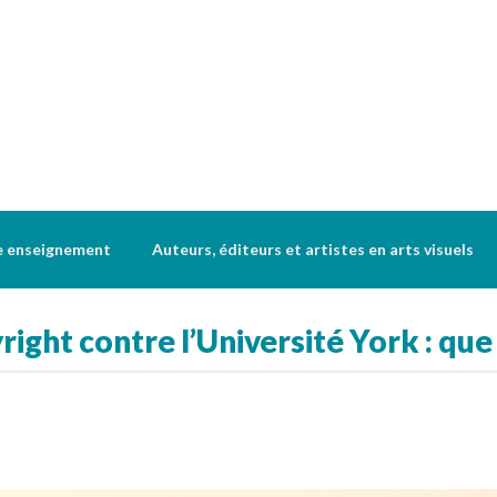
e enseignement
Auteurs, éditeurs et artistes en arts visuels
ght contre l’Université York : que 