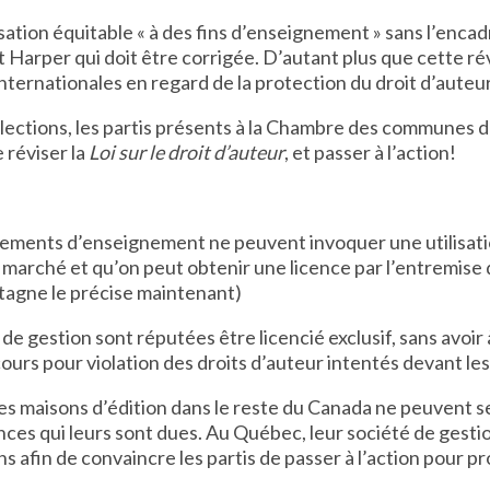
isation équitable « à des fins d’enseignement » sans l’encad
Harper qui doit être corrigée. D’autant plus que cette rév
internationales en regard de la protection du droit d’auteur
ections, les partis présents à la Chambre des communes do
 réviser la
Loi sur le droit d’auteur
, et passer à l’action!
ements d’enseignement ne peuvent invoquer une utilisatio
e marché et qu’on peut obtenir une licence par l’entremise
tagne le précise maintenant)
e gestion sont réputées être licencié exclusif, sans avoir 
ecours pour violation des droits d’auteur intentés devant le
 les maisons d’édition dans le reste du Canada ne peuvent 
nces qui leurs sont dues. Au Québec, leur société de gest
s afin de convaincre les partis de passer à l’action pour pr