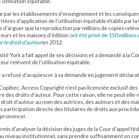
utilisation équitable.
aite par les établissements d’enseignement et les conséquenc
tères d’application de l’utilisation équitable établis par l
ile d’arguer que la reproduction par millions de copies relève
uteurs et les maisons d’édition
ont été privé de 150 millions
r le droit d’auteur
en 2012.
rsité York a fait appel de ses décisions et a demandé à la 
teur relèvent de l’utilisation équitable.
ys a refusé d’acquiescer à sa demande en jugement déclarat
opibec, Access Copyright n’est pas licenciée exclusif des
aire des droits d’auteur. Pour cette raison, elle ne peut el
roit d’auteur au nom des autrices, des auteurs et des mais
ans participation directe des titulaires de droits aux procé
 prononcer.
rmis d’analyser la décision des juges de la Cour d’appel féd
n au niveau institutionnel, sans prendre suffisamment en com