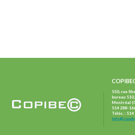
COPIBE
550, rue S
bureau 510,
Montréal (
514 288-166
Téléc. : 51
info@copib