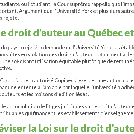
’étudiante ou l’étudiant, la Cour suprême rappelle que l’impac
ortant. Argument que l’Université York et plusieurs autres
 rejeté.
le droit d’auteur au Québec e
l du pays a rejeté la demande de l’Université York, les ét
ursuites en violation des droits d’auteur, notamment à des a
une soi-disant utilisation équitable plutôt que de rémunérer
ctive.
our d’appel a autorisé Copibec à exercer une action colle
 par une entente à l’amiable par laquelle l’université a adh
s auteurs et les maisons d’édition lésés.
le accumulation de litiges juridiques sur le droit d’auteur 
contribuables qui financent les établissements d’enseignem
viser la Loi sur le droit d’aut