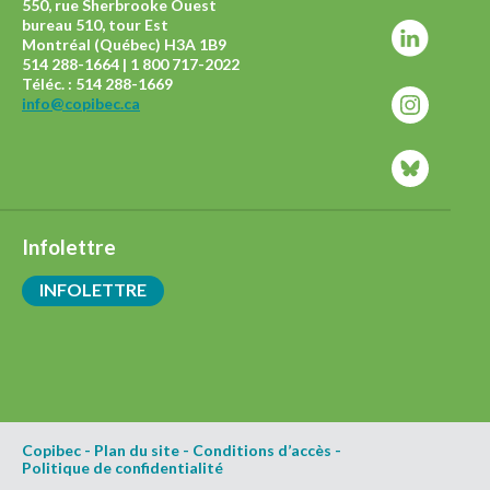
550, rue Sherbrooke Ouest
bureau 510, tour Est
Montréal (Québec) H3A 1B9
514 288-1664 | 1 800 717-2022
Téléc. : 514 288-1669
info@copibec.ca
Infolettre
INFOLETTRE
Copibec
-
Plan du site
-
Conditions d’accès
-
Politique de confidentialité