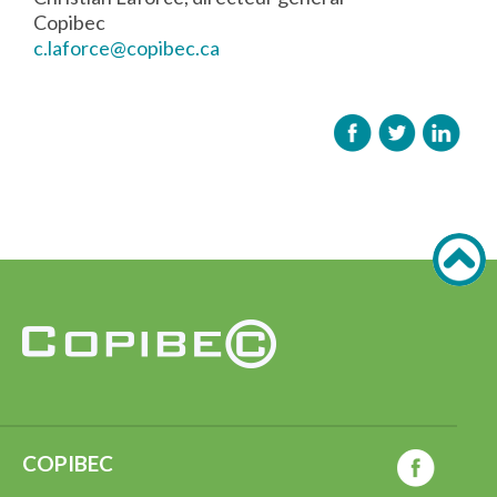
Copibec
c.laforce@copibec.ca
COPIBEC