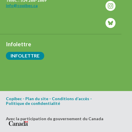
Téléc. : 514 288-1669
info@copibec.ca
Infolettre
INFOLETTRE
Copibec
-
Plan du site
-
Conditions d’accès
-
Politique de confidentialité
Avec la participation du gouvernement du Canada