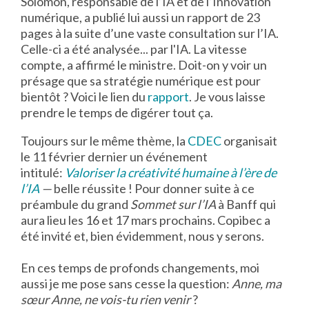
Solomon, responsable de l’IA et de l’Innovation
numérique, a publié lui aussi un rapport de 23
pages à la suite d’une vaste consultation sur l’IA.
Celle-ci a été analysée... par l'IA. La vitesse
compte, a affirmé le ministre. Doit-on y voir un
présage que sa stratégie numérique est pour
bientôt ? Voici le lien du
rapport
. Je vous laisse
prendre le temps de digérer tout ça.
Toujours sur le même thème, la
CDEC
organisait
le 11 février dernier un événement
intitulé:
Valoriser la créativité humaine à l’ère de
l’IA
—
belle réussite ! Pour donner suite à ce
préambule du grand
Sommet sur l’IA
à Banff qui
aura lieu les 16 et 17 mars prochains. Copibec a
été invité et, bien évidemment, nous y serons.
En ces temps de profonds changements, moi
aussi je me pose sans cesse la question:
Anne, ma
sœur Anne, ne vois-tu rien venir
?