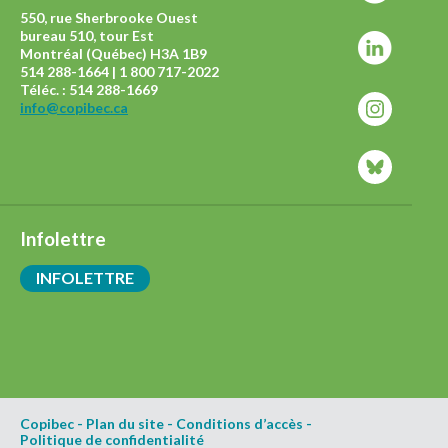
550, rue Sherbrooke Ouest
bureau 510, tour Est
Montréal (Québec) H3A 1B9
514 288-1664 | 1 800 717-2022
Téléc. : 514 288-1669
info@copibec.ca
Infolettre
INFOLETTRE
Copibec
-
Plan du site
-
Conditions d’accès
-
Politique de confidentialité