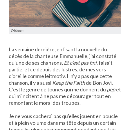
© iStock
La semaine dernière, en lisant la nouvelle du
décès de la chanteuse Emmanuelle, j'ai constaté
qu'une de ses chansons,
Et c'est pas fini
, faisait
partie, et ce depuis des lustres, de mes vers
d'oreille comme leitmotiv. Il n'y a pas que cette
chanson, il y a aussi
Keep the Faith
de Bon Jovi.
C'est le genre de tounes qui me donnent du
pep
et
qui m'incitent à ne pas me décourager tout en
remontant le moral des troupes.
Je ne vous cacherai pas qu'elles jouent en boucle
et à plein volume dans ma tête depuis un certain
temps. Et plus spécifiquement pendant une très