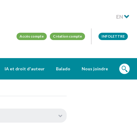
EN
Accès compte
Création compte
INFOLETTRE
IA et droit d'auteur
Balado
Nous joindre