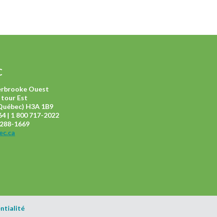
C
herbrooke Ouest
 tour Est
Québec) H3A 1B9
4 | 1 800 717-2022
4 288-1669
ec.ca
ntialité