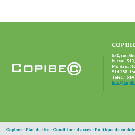
COPIBE
550, rue S
bureau 510,
Montréal (
514 288-166
Téléc. : 51
info@copib
Copibec
-
Plan du site
-
Conditions d’accès
-
Politique de confide