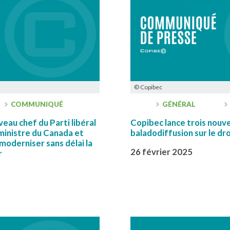
© Copibec
COMMUNIQUÉ
GÉNÉRAL
veau chef du Parti libéral
Copibec lance trois nouv
ministre du Canada et
baladodiffusion sur le dr
 moderniser sans délai la
26 février 2025
r