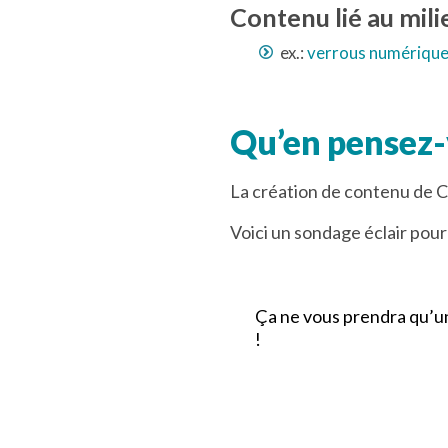
Contenu lié au mili
ex.:
verrous numériqu
Qu’en pensez-
La création de contenu de Co
Voici un sondage éclair pou
Ça ne vous prendra qu’u
!