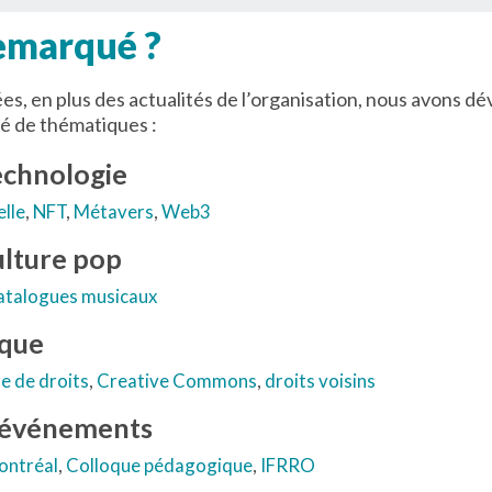
remarqué ?
es, en plus des actualités de l’organisation, nous avons 
té de thématiques :
technologie
elle
,
NFT
,
Métavers
,
Web3
ulture pop
catalogues musicaux
ique
re de droits
,
Creative Commons
,
droits voisins
'événements
Montréal
,
Colloque pédagogique
,
IFRRO