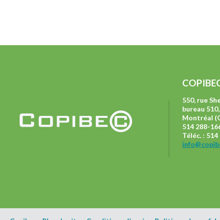
COPIBE
550, rue S
bureau 510,
Montréal (
514 288-166
Téléc. : 51
info@copib