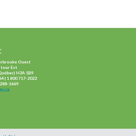
C
herbrooke Ouest
 tour Est
Québec) H3A 1B9
4 | 1 800 717-2022
4 288-1669
ec.ca