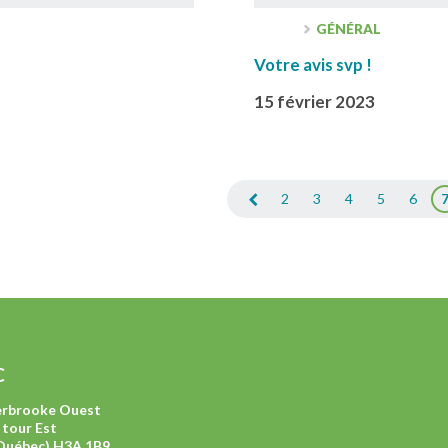
GÉNÉRAL
Votre avis svp !
15 février 2023
2
3
4
5
6
C
herbrooke Ouest
 tour Est
Québec) H3A 1B9