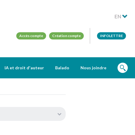
EN
Accès compte
Création compte
INFOLETTRE
IA et droit d'auteur
Balado
Nous joindre